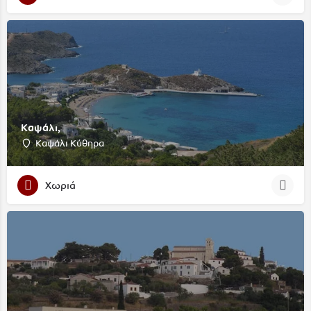
Καψάλι,
Καψάλι Κύθηρα
Χωριά