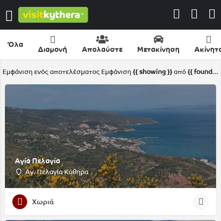
Όλα
Διαμονή
Απολαύστε
Μετακίνηση
Ακίνητ
Εμφάνιση ενός αποτελέσματος
Εμφάνιση
{{ showing }}
από
{{ foundPosts }}
Αγία Πελαγία
Αγ. Πελαγία Κύθηρα
Χωριά