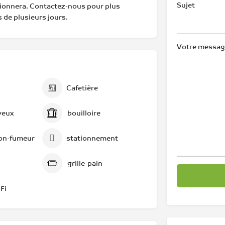
Sujet
ssionnera. Contactez-nous pour plus
 de plusieurs jours.
Votre message 
Cafetière
veux
bouilloire
on-fumeur
stationnement
grille-pain
Fi