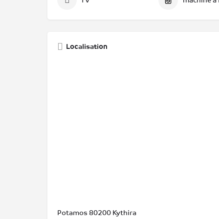
TV
machine à 
Localisation
Potamos 80200 Kythira