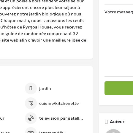
l et un poêle à bois rendent votre séjour
e apprécieront encore plus leur séjour à
Votre message 
ouverez notre jardin biologique où nous
s. Chaque matin, nous ramassons les œufs
t qu'hôtes de Pyrgos House, vous recevrez
", un guide de randonnée comprenant 32
 site web afin d'avoir une meilleure idée de
jardin
cuisine/kitchenette
eur
télévision par satellite
Auteur