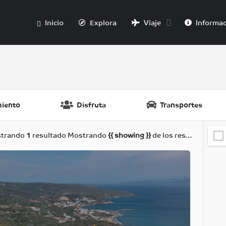
Inicio
Explora
Viaje
Informac
miento
Disfruta
Transportes
trando
1
resultado
Mostrando
{{ showing }}
de los resultados de