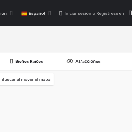
ión
Español
Iniciar sesión
o
Regístrese en
Bienes Raíces
Atracciones
{{ foundPosts }}
.
Buscar al mover el mapa